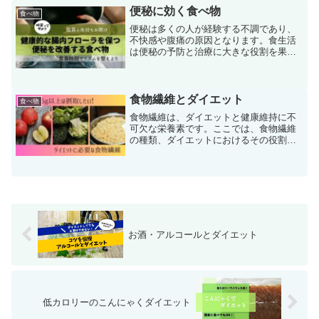
海地...
便秘に効く食べ物
食べ物
便秘は多くの人が経験する不調であり、
不快感や腹痛の原因となります。食生活
は便秘の予防と治療に大きな役割を果た
します。ここでは、便秘に効果的な食べ
物とその理由、それらを取り入れる方
法、および便秘改善に役立つ食生活のア
ドバイスについて説明します...
食物繊維とダイエット
食べ物
食物繊維は、ダイエットと健康維持に不
可欠な栄養素です。ここでは、食物繊維
の種類、ダイエットにおけるその役割、
食物繊維を豊富に含む食品、摂取量の目
安、および食物繊維を適切に摂取する方
法について説明します。食物繊維とは食
物繊維とは、人の消化酵素...
お酒・アルコールとダイエット
低カロリーのこんにゃくダイエット