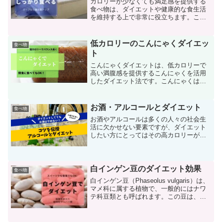
カロリーが少なくても満足感を提供する
食べ物は、ダイエットや健康的な食生活
を維持する上で非常に役立ちます。ここ
では、カロリーが低いにもかかわらず、
栄養価が高く、満腹感を得やすい食べ物
を紹介します。野菜・豆類 リーフィーグ
低カロリーのこんにゃくダイエッ
食べ物
リーンズ（葉物野菜）:...
ト
こんにゃくダイエットは、低カロリーで
高い満腹感を提供するこんにゃくを活用
したダイエット法です。こんにゃくは日
本原産の植物で、その根から作られる食
品であり、ダイエットや健康維持に有効
な食材として広く利用されています。こ
お酒・アルコールとダイエット
食べ物
こでは、こんにゃくダイエ...
お酒やアルコールは多くの人々の社会生
活に欠かせない要素ですが、ダイエット
したい方にとってはその高カロリーが気
になるところです。アルコールの摂取が
ダイエットに与える影響、アルコールが
体重増加につながるメカニズム、アルコ
ール摂取をコントロールす...
白インゲン豆のダイエット効果
食べ物
白インゲン豆（Phaseolus vulgaris）は、
マメ科に属する植物で、一般的にはナワ
テ科豆類とも呼ばれます。この豆は、そ
の名の通り白い色をしており、中型から
大型のサイズが特徴です。白インゲン豆
は、世界中で栽培されており、特に地中