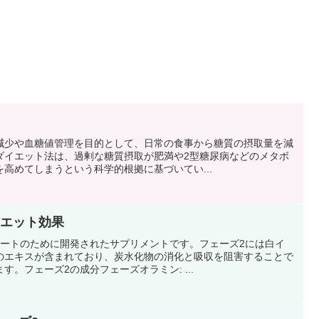
減少や血糖値管理を目的として、日常の食事から糖質の摂取量を減
ダイエット法は、過剰な糖質摂取が肥満や2型糖尿病などのメタボ
高めてしまうという科学的根拠に基づいてい...
イエット効果
ポートのために開発されたサプリメントです。フェーズ2には白イ
のエキスが含まれており、炭水化物の消化と吸収を阻害することで
。フェーズ2の成分フェーズオラミン: ...